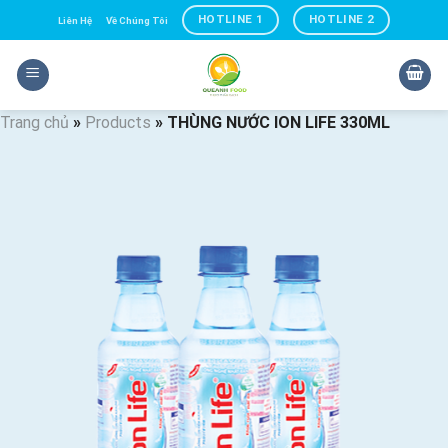
Skip
HOTLINE 1
HOTLINE 2
Liên Hệ
Về Chúng Tôi
to
content
Trang chủ
»
Products
»
THÙNG NƯỚC ION LIFE 330ML