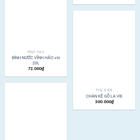
VĨNH HẢO
BÌNH NƯỚC VĨNH HẢO vòi
20L
72.000
₫
PHỤ KIỆN
CHÂN KỆ GỖ LA VIE
300.000
₫